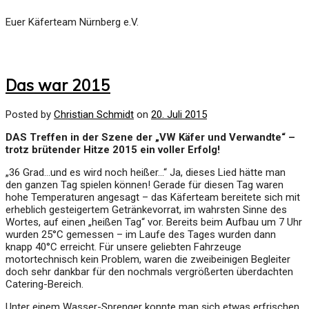
Euer Käferteam Nürnberg e.V.
Das war 2015
Posted by
Christian Schmidt
on
20. Juli 2015
DAS Treffen in der Szene der „VW Käfer und Verwandte“ –
trotz brütender Hitze 2015 ein voller Erfolg!
„36 Grad…und es wird noch heißer…“ Ja, dieses Lied hätte man
den ganzen Tag spielen können! Gerade für diesen Tag waren
hohe Temperaturen angesagt – das Käferteam bereitete sich mit
erheblich gesteigertem Getränkevorrat, im wahrsten Sinne des
Wortes, auf einen „heißen Tag“ vor. Bereits beim Aufbau um 7 Uhr
wurden 25°C gemessen – im Laufe des Tages wurden dann
knapp 40°C erreicht. Für unsere geliebten Fahrzeuge
motortechnisch kein Problem, waren die zweibeinigen Begleiter
doch sehr dankbar für den nochmals vergrößerten überdachten
Catering-Bereich.
Unter einem Wasser-Sprenger konnte man sich etwas erfrischen,