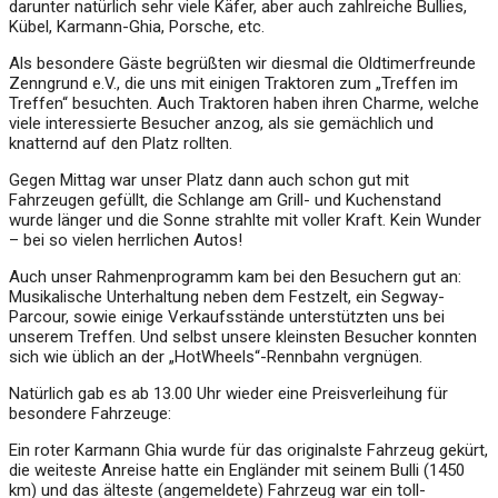
darunter natürlich sehr viele Käfer, aber auch zahlreiche Bullies,
Kübel, Karmann-Ghia, Porsche, etc.
Als besondere Gäste begrüßten wir diesmal die Oldtimerfreunde
Zenngrund e.V., die uns mit einigen Traktoren zum „Treffen im
Treffen“ besuchten. Auch Traktoren haben ihren Charme, welche
viele interessierte Besucher anzog, als sie gemächlich und
knatternd auf den Platz rollten.
Gegen Mittag war unser Platz dann auch schon gut mit
Fahrzeugen gefüllt, die Schlange am Grill- und Kuchenstand
wurde länger und die Sonne strahlte mit voller Kraft. Kein Wunder
– bei so vielen herrlichen Autos!
Auch unser Rahmenprogramm kam bei den Besuchern gut an:
Musikalische Unterhaltung neben dem Festzelt, ein Segway-
Parcour, sowie einige Verkaufsstände unterstützten uns bei
unserem Treffen. Und selbst unsere kleinsten Besucher konnten
sich wie üblich an der „HotWheels“-Rennbahn vergnügen.
Natürlich gab es ab 13.00 Uhr wieder eine Preisverleihung für
besondere Fahrzeuge:
Ein roter Karmann Ghia wurde für das originalste Fahrzeug gekürt,
die weiteste Anreise hatte ein Engländer mit seinem Bulli (1450
km) und das älteste (angemeldete) Fahrzeug war ein toll-