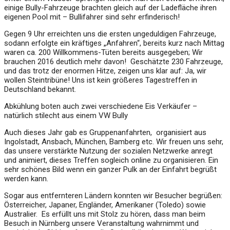
einige Bully-Fahrzeuge brachten gleich auf der Ladefläche ihren
eigenen Pool mit – Bullifahrer sind sehr erfinderisch!
Gegen 9 Uhr erreichten uns die ersten ungeduldigen Fahrzeuge,
sodann erfolgte ein kräftiges „Anfahren“, bereits kurz nach Mittag
waren ca. 200 Willkommens-Tüten bereits ausgegeben; Wir
brauchen 2016 deutlich mehr davon! Geschätzte 230 Fahrzeuge,
und das trotz der enormen Hitze, zeigen uns klar auf: Ja, wir
wollen Steintribüne! Uns ist kein größeres Tagestreffen in
Deutschland bekannt.
Abkühlung boten auch zwei verschiedene Eis Verkäufer –
natürlich stilecht aus einem VW Bully
Auch dieses Jahr gab es Gruppenanfahrten, organisiert aus
Ingolstadt, Ansbach, München, Bamberg etc. Wir freuen uns sehr,
das unsere verstärkte Nutzung der sozialen Netzwerke anregt
und animiert, dieses Treffen sogleich online zu organisieren. Ein
sehr schönes Bild wenn ein ganzer Pulk an der Einfahrt begrüßt
werden kann.
Sogar aus entfernteren Ländern konnten wir Besucher begrüßen:
Österreicher, Japaner, Engländer, Amerikaner (Toledo) sowie
Australier. Es erfüllt uns mit Stolz zu hören, dass man beim
Besuch in Nürnberg unsere Veranstaltung wahrnimmt und