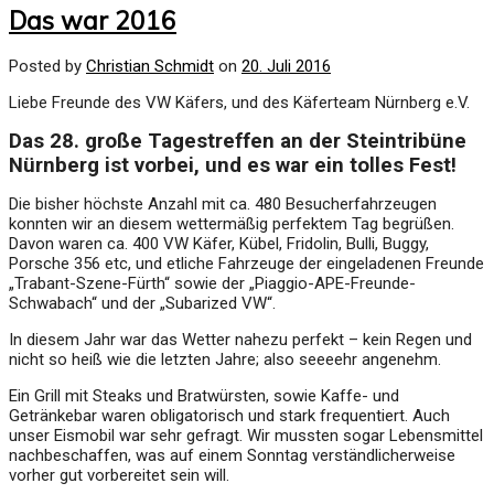
Das war 2016
Posted by
Christian Schmidt
on
20. Juli 2016
Liebe Freunde des VW Käfers, und des Käferteam Nürnberg e.V.
Das 28. große Tagestreffen an der Steintribüne
Nürnberg ist vorbei,
und es war ein tolles Fest!
Die bisher höchste Anzahl mit ca. 480 Besucherfahrzeugen
konnten wir an diesem wettermäßig perfektem Tag begrüßen.
Davon waren ca. 400 VW Käfer, Kübel, Fridolin, Bulli, Buggy,
Porsche 356 etc, und etliche Fahrzeuge der eingeladenen Freunde
„Trabant-Szene-Fürth“ sowie der „Piaggio-APE-Freunde-
Schwabach“ und der „Subarized VW“.
In diesem Jahr war das Wetter nahezu perfekt – kein Regen und
nicht so heiß wie die letzten Jahre; also seeeehr angenehm.
Ein Grill mit Steaks und Bratwürsten, sowie Kaffe- und
Getränkebar waren obligatorisch und stark frequentiert. Auch
unser Eismobil war sehr gefragt. Wir mussten sogar Lebensmittel
nachbeschaffen, was auf einem Sonntag verständlicherweise
vorher gut vorbereitet sein will.