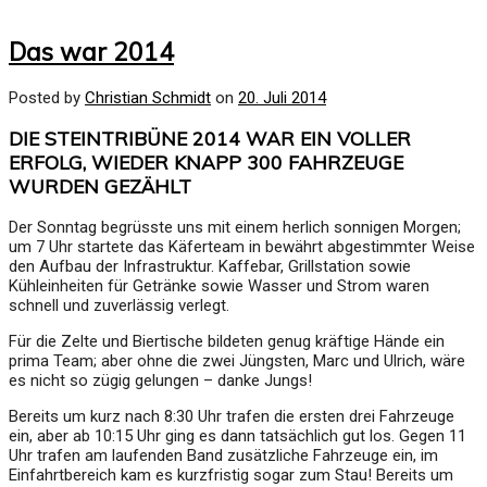
Das war 2014
Posted by
Christian Schmidt
on
20. Juli 2014
DIE STEINTRIBÜNE 2014 WAR EIN VOLLER
ERFOLG, WIEDER KNAPP 300 FAHRZEUGE
WURDEN GEZÄHLT
Der Sonntag begrüsste uns mit einem herlich sonnigen Morgen;
um 7 Uhr startete das Käferteam in bewährt abgestimmter Weise
den Aufbau der Infrastruktur. Kaffebar, Grillstation sowie
Kühleinheiten für Getränke sowie Wasser und Strom waren
schnell und zuverlässig verlegt.
Für die Zelte und Biertische bildeten genug kräftige Hände ein
prima Team; aber ohne die zwei Jüngsten, Marc und Ulrich, wäre
es nicht so zügig gelungen – danke Jungs!
Bereits um kurz nach 8:30 Uhr trafen die ersten drei Fahrzeuge
ein, aber ab 10:15 Uhr ging es dann tatsächlich gut los. Gegen 11
Uhr trafen am laufenden Band zusätzliche Fahrzeuge ein, im
Einfahrtbereich kam es kurzfristig sogar zum Stau! Bereits um