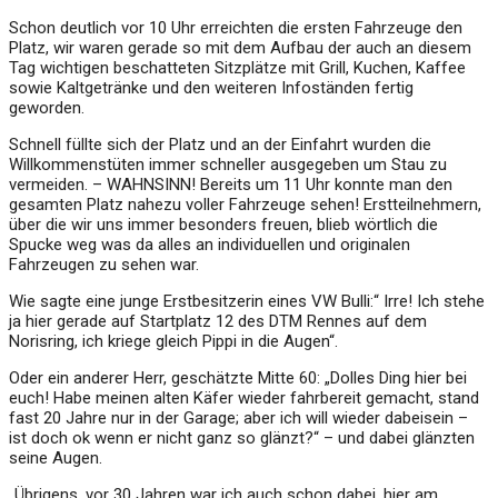
Schon deutlich vor 10 Uhr erreichten die ersten Fahrzeuge den
Platz, wir waren gerade so mit dem Aufbau der auch an diesem
Tag wichtigen beschatteten Sitzplätze mit Grill, Kuchen, Kaffee
sowie Kaltgetränke und den weiteren Infoständen fertig
geworden.
Schnell füllte sich der Platz und an der Einfahrt wurden die
Willkommenstüten immer schneller ausgegeben um Stau zu
vermeiden. – WAHNSINN! Bereits um 11 Uhr konnte man den
gesamten Platz nahezu voller Fahrzeuge sehen! Erstteilnehmern,
über die wir uns immer besonders freuen, blieb wörtlich die
Spucke weg was da alles an individuellen und originalen
Fahrzeugen zu sehen war.
Wie sagte eine junge Erstbesitzerin eines VW Bulli:“ Irre! Ich stehe
ja hier gerade auf Startplatz 12 des DTM Rennes auf dem
Norisring, ich kriege gleich Pippi in die Augen“.
Oder ein anderer Herr, geschätzte Mitte 60: „Dolles Ding hier bei
euch! Habe meinen alten Käfer wieder fahrbereit gemacht, stand
fast 20 Jahre nur in der Garage; aber ich will wieder dabeisein –
ist doch ok wenn er nicht ganz so glänzt?“ – und dabei glänzten
seine Augen.
„Übrigens, vor 30 Jahren war ich auch schon dabei, hier am