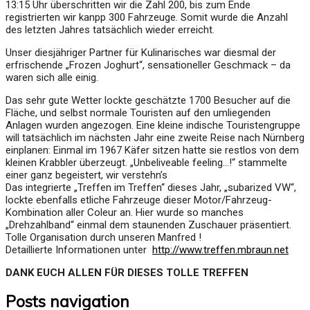
13:15 Uhr überschritten wir die Zahl 200, bis zum Ende
registrierten wir kanpp 300 Fahrzeuge. Somit wurde die Anzahl
des letzten Jahres tatsächlich wieder erreicht.
Unser diesjähriger Partner für Kulinarisches war diesmal der
erfrischende „Frozen Joghurt“, sensationeller Geschmack – da
waren sich alle einig.
Das sehr gute Wetter lockte geschätzte 1700 Besucher auf die
Fläche, und selbst normale Touristen auf den umliegenden
Anlagen wurden angezogen. Eine kleine indische Touristengruppe
will tatsächlich im nächsten Jahr eine zweite Reise nach Nürnberg
einplanen: Einmal im 1967 Käfer sitzen hatte sie restlos von dem
kleinen Krabbler überzeugt. „Unbeliveable feeling…!“ stammelte
einer ganz begeistert, wir verstehn’s
Das integrierte „Treffen im Treffen“ dieses Jahr, „subarized VW“,
lockte ebenfalls etliche Fahrzeuge dieser Motor/Fahrzeug-
Kombination aller Coleur an. Hier wurde so manches
„Drehzahlband“ einmal dem staunenden Zuschauer präsentiert.
Tolle Organisation durch unseren Manfred !
Detaillierte Informationen unter
http://www.treffen.mbraun.net
DANK EUCH ALLEN FÜR DIESES TOLLE TREFFEN
Posts navigation