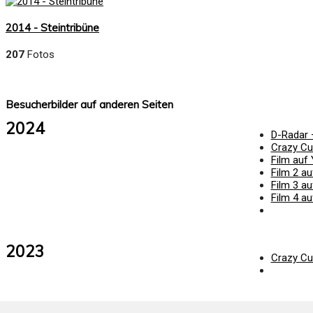
2014 - Steintribüne
207
Fotos
Besucherbilder auf anderen Seiten
2024
D-Radar –
Crazy Cul
Film auf 
Film 2 au
Film 3 au
Film 4 au
2023
Crazy Cul