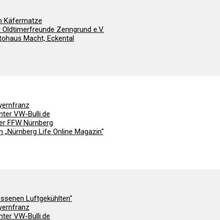
on Käfermatze
r Oldtimerfreunde Zenngrund e.V.
utohaus Macht, Eckental
yernfranz
nter VW-Bulli.de
der FFW Nürnberg
m „Nürnberg Life Online Magazin“
essenen Luftgekühlten“
yernfranz
nter VW-Bulli.de