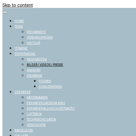
Skip to content
HOME
TEAM
STECKBRIEFE
VEREINSCHRONIK
ON TOUR
TERMINE
STEINTRIBÜNE
NEUIGKEITEN
BILDER / VIDEOS / PRESSE
ANFAHRT
DRUMRUM
TOUREN
DOKUZENTRUM
DER KÄFER
KÄFERNAMEN
DER KÄFER GROSS IM KINO
DER KÄFER ALS HOCHZEITSAUTO
LUFTSACK
TECHNISCHE DATEN
GESCHICHTE
BASTELECKE
GALLERY