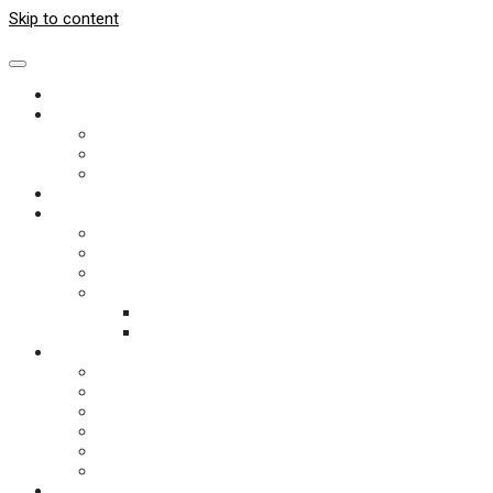
Skip to content
HOME
TEAM
STECKBRIEFE
VEREINSCHRONIK
ON TOUR
TERMINE
STEINTRIBÜNE
NEUIGKEITEN
BILDER / VIDEOS / PRESSE
ANFAHRT
DRUMRUM
TOUREN
DOKUZENTRUM
DER KÄFER
KÄFERNAMEN
DER KÄFER GROSS IM KINO
DER KÄFER ALS HOCHZEITSAUTO
LUFTSACK
TECHNISCHE DATEN
GESCHICHTE
BASTELECKE