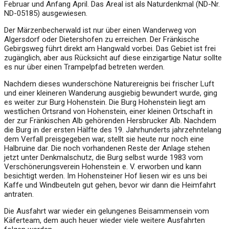
Februar und Anfang April. Das Areal ist als Naturdenkmal (ND-Nr.
ND-05185) ausgewiesen.
Der Märzenbecherwald ist nur über einen Wanderweg von
Algersdorf oder Dietershofen zu erreichen. Der Fränkische
Gebirgsweg führt direkt am Hangwald vorbei. Das Gebiet ist frei
zugänglich, aber aus Rücksicht auf diese einzigartige Natur sollte
es nur über einen Trampelpfad betreten werden.
Nachdem dieses wunderschöne Naturereignis bei frischer Luft
und einer kleineren Wanderung ausgiebig bewundert wurde, ging
es weiter zur Burg Hohenstein. Die Burg Hohenstein liegt am
westlichen Ortsrand von Hohenstein, einer kleinen Ortschaft in
der zur Fränkischen Alb gehörenden Hersbrucker Alb. Nachdem
die Burg in der ersten Hälfte des 19. Jahrhunderts jahrzehntelang
dem Verfall preisgegeben war, stellt sie heute nur noch eine
Halbruine dar. Die noch vorhandenen Reste der Anlage stehen
jetzt unter Denkmalschutz, die Burg selbst wurde 1983 vom
Verschönerungsverein Hohenstein e. V. erworben und kann
besichtigt werden. Im Hohensteiner Hof liesen wir es uns bei
Kaffe und Windbeuteln gut gehen, bevor wir dann die Heimfahrt
antraten.
Die Ausfahrt war wieder ein gelungenes Beisammensein vom
Käferteam, dem auch heuer wieder viele weitere Ausfahrten