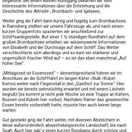
begleitete. Bei einem kleinen Rundgang bekamen wir sehr
interessante Informationen über die Entstehung und die
Geschichte des Altmühl-, Brombach- und Igelsees.
Weiter ging die Fahrt dann kurvig und hügelig zum Brombachsee.
In Ramsberg stellten wir unsere Fahrzeuge ab, und nach einem
kurzen Gruppenfoto spazierten wir anschließend zur
Schiffsanlegestelle. Auf einer 1 ½ stündigen Rundfahrt auf dem
großen Brombachsee erhielten wir wissenswerte Informationen
von Elisabeth und der Durchsage auf dem Schiff. Das Wetter
verschlechterte sich allerdings und es kam ein stärkerer und
ungemütlich frischer Wind auf – so ist das eben manchmal „Auf
hoher See“.
„Mittagszeit ist Essenszeit“ – dementsprechend fuhren wir im
Anschluss an die Schifffahrt im langen Käfer-/Bulli-/Kübel-
Konvoi weiter nach Fiegenstall in den „Gasthof zur Sonne“. Hier
wurden wir bereits sehnsüchtig erwartet und mit einem Lächeln
begrüßt (es kommt ja nicht jede Woche so eine Truppe an Käfern,
Bussen und Kübeln hier vorbei). Nachdem Rainer das gewünschte
Essen bereits vorbestellt hatte, musste hier auch keiner lange
warten.
Gut gestärkt ging die Fahrt weiter, mit diversen Abstechern in
diese außerordentlich abwechslungsreiche Landschaft, bis nach
Spalt. Auch hier gab´s einen kurzen Rundgang durch schöne und