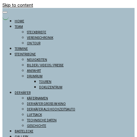
Skip to content
HOME
TEAM
STECKBRIEFE
VEREINSCHRONIK
ON TOUR
TERMINE
STEINTRIBÜNE
NEUIGKEITEN
BILDER / VIDEOS / PRESSE
ANFAHRT
DRUMRUM
TOUREN
DOKUZENTRUM
DER KÄFER
KÄFERNAMEN
DER KÄFER GROSS IM KINO
DER KÄFER ALS HOCHZEITSAUTO
LUFTSACK
TECHNISCHE DATEN
GESCHICHTE
BASTELECKE
GALLERY