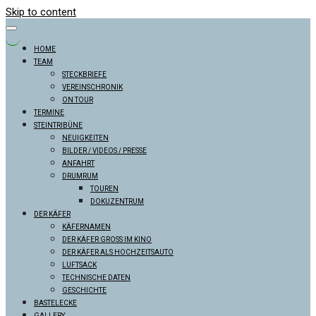
Skip to content
HOME
TEAM
STECKBRIEFE
VEREINSCHRONIK
ON TOUR
TERMINE
STEINTRIBÜNE
NEUIGKEITEN
BILDER / VIDEOS / PRESSE
ANFAHRT
DRUMRUM
TOUREN
DOKUZENTRUM
DER KÄFER
KÄFERNAMEN
DER KÄFER GROSS IM KINO
DER KÄFER ALS HOCHZEITSAUTO
LUFTSACK
TECHNISCHE DATEN
GESCHICHTE
BASTELECKE
GALLERY