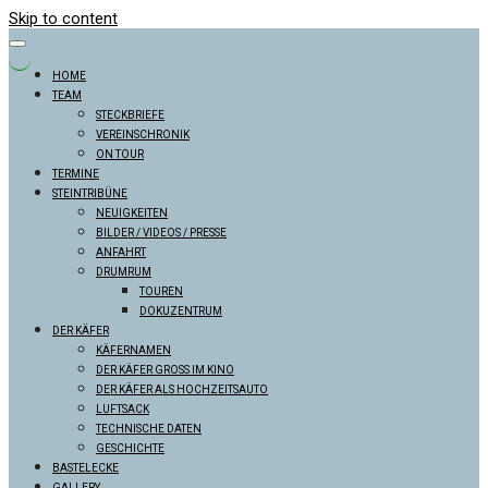
Skip to content
HOME
TEAM
STECKBRIEFE
VEREINSCHRONIK
ON TOUR
TERMINE
STEINTRIBÜNE
NEUIGKEITEN
BILDER / VIDEOS / PRESSE
ANFAHRT
DRUMRUM
TOUREN
DOKUZENTRUM
DER KÄFER
KÄFERNAMEN
DER KÄFER GROSS IM KINO
DER KÄFER ALS HOCHZEITSAUTO
LUFTSACK
TECHNISCHE DATEN
GESCHICHTE
BASTELECKE
GALLERY