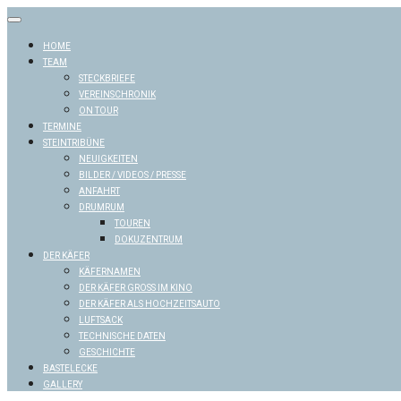
Skip
to
content
HOME
TEAM
STECKBRIEFE
VEREINSCHRONIK
ON TOUR
TERMINE
STEINTRIBÜNE
NEUIGKEITEN
BILDER / VIDEOS / PRESSE
ANFAHRT
DRUMRUM
TOUREN
DOKUZENTRUM
DER KÄFER
KÄFERNAMEN
DER KÄFER GROSS IM KINO
DER KÄFER ALS HOCHZEITSAUTO
LUFTSACK
TECHNISCHE DATEN
GESCHICHTE
BASTELECKE
GALLERY