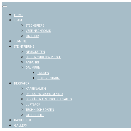
Skip
to
content
HOME
TEAM
STECKBRIEFE
VEREINSCHRONIK
ON TOUR
TERMINE
STEINTRIBÜNE
NEUIGKEITEN
BILDER / VIDEOS / PRESSE
ANFAHRT
DRUMRUM
TOUREN
DOKUZENTRUM
DER KÄFER
KÄFERNAMEN
DER KÄFER GROSS IM KINO
DER KÄFER ALS HOCHZEITSAUTO
LUFTSACK
TECHNISCHE DATEN
GESCHICHTE
BASTELECKE
GALLERY