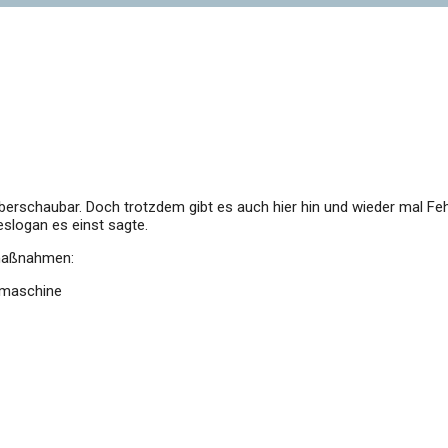
 überschaubar. Doch trotzdem gibt es auch hier hin und wieder mal F
eslogan es einst sagte.
emaßnahmen:
htmaschine