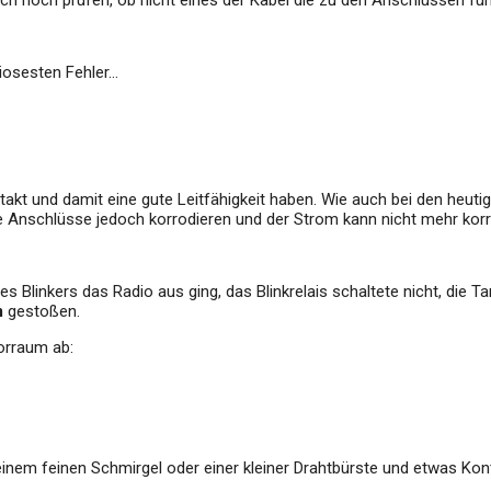
ch noch prüfen, ob nicht eines der Kabel die zu den Anschlüssen füh
riosesten Fehler…
takt und damit eine gute Leitfähigkeit haben. Wie auch bei den heu
e Anschlüsse jedoch korrodieren und der Strom kann nicht mehr korre
des Blinkers das Radio aus ging, das Blinkrelais schaltete nicht, die
m
gestoßen.
orraum ab:
inem feinen Schmirgel oder einer kleiner Drahtbürste und etwas Kont