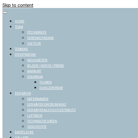
Skip to content
HOME
TEAM
STECKBRIEFE
VEREINSCHRONIK
ON TOUR
TERMINE
STEINTRIBÜNE
NEUIGKEITEN
BILDER / VIDEOS / PRESSE
ANFAHRT
DRUMRUM
TOUREN
DOKUZENTRUM
DER KÄFER
KÄFERNAMEN
DER KÄFER GROSS IM KINO
DER KÄFER ALS HOCHZEITSAUTO
LUFTSACK
TECHNISCHE DATEN
GESCHICHTE
BASTELECKE
GALLERY