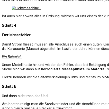
Beim Blick in das Innenleben der Lichtmaschine kann man auch glei
Ist auch hier soweit alles in Ordnung, widmen wir uns einem der ku
Schritt 4
Der Massefehler
Damit Strom fliesst, müssen alle Anschlüsse auch einen guten Kon
die Karosserie (Masse) abgeleitet. Im Laufe der Jahre können dies
Ein Beispiel:
Unser Modell hatte hin und wieder den Fehler, dass bei Betätigung 
Suche sind wir dann auf
korrodierte Massepunkte im Motorrau
Hierzu nehmen wir die Seitenverkleidungen links und rechts im Mot
Schritt 5
Und dann sieht man das Übel
Am besten reinigt man die Steckverbinder und die Anschlüsse mit e
jedoch gleich mal neue Stecker aufgekrimpt.