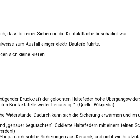
ch, dass bei einer Sicherung die Kontaktfläche beschädigt war
lweise zum Ausfall einiger elektr. Bauteile führte.
den sich kleine Riefen
 ungenügender Druckkraft der gelochten Haltefeder hohe Übergangswi
ten Kontaktstelle weiter begünstigt.“ (Quelle:
Wikipedia
)
he Widerstände. Dadurch kann sich die Sicherung erwärmen und im u
 „genauer begutachten“. Oxidierte Haltefedern mit einem feinen Sch
werden!)
Shops noch solche Sicherungen aus Keramik, und nicht wie heutzut