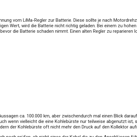
ng vom LiMa-Regler zur Batterie. Diese sollte je nach Motordrehzah
rigen Wert, wird die Batterie nicht richtig geladen. Bei einem zu hohe
n, bevor die Batterie schaden nimmt. Einen alten Regler zu reparieren
eler Aussagen ca. 100.000 km, aber zwischendurch mal einen Blick dar
uch wenn vielleicht die eine Kohlebürste nur teilweise abgenutzt ist,
rn der Kohlebürste oft nicht mehr den Druck auf den Kollektor aufr