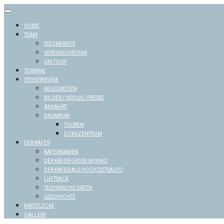
Skip
to
content
HOME
TEAM
STECKBRIEFE
VEREINSCHRONIK
ON TOUR
TERMINE
STEINTRIBÜNE
NEUIGKEITEN
BILDER / VIDEOS / PRESSE
ANFAHRT
DRUMRUM
TOUREN
DOKUZENTRUM
DER KÄFER
KÄFERNAMEN
DER KÄFER GROSS IM KINO
DER KÄFER ALS HOCHZEITSAUTO
LUFTSACK
TECHNISCHE DATEN
GESCHICHTE
BASTELECKE
GALLERY