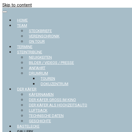
Skip to content
HOME
TEAM
STECKBRIEFE
VEREINSCHRONIK
ON TOUR
TERMINE
STEINTRIBÜNE
NEUIGKEITEN
BILDER / VIDEOS / PRESSE
ANFAHRT
DRUMRUM
TOUREN
DOKUZENTRUM
DER KÄFER
KÄFERNAMEN
DER KÄFER GROSS IM KINO
DER KÄFER ALS HOCHZEITSAUTO
LUFTSACK
TECHNISCHE DATEN
GESCHICHTE
BASTELECKE
GALLERY