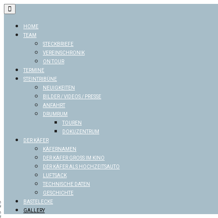
Skip
to
content
HOME
TEAM
STECKBRIEFE
VEREINSCHRONIK
ON TOUR
TERMINE
STEINTRIBÜNE
NEUIGKEITEN
BILDER / VIDEOS / PRESSE
ANFAHRT
DRUMRUM
TOUREN
DOKUZENTRUM
DER KÄFER
KÄFERNAMEN
DER KÄFER GROSS IM KINO
DER KÄFER ALS HOCHZEITSAUTO
LUFTSACK
TECHNISCHE DATEN
GESCHICHTE
BASTELECKE
GALLERY