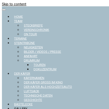
Skip to content
HOME
TEAM
STECKBRIEFE
VEREINSCHRONIK
ON TOUR
TERMINE
STEINTRIBÜNE
NEUIGKEITEN
BILDER / VIDEOS / PRESSE
ANFAHRT
DRUMRUM
TOUREN
DOKUZENTRUM
DER KÄFER
KÄFERNAMEN
DER KÄFER GROSS IM KINO
DER KÄFER ALS HOCHZEITSAUTO
LUFTSACK
TECHNISCHE DATEN
GESCHICHTE
BASTELECKE
GALLERY