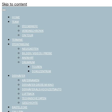
Skip to content
HOME
TEAM
STECKBRIEFE
VEREINSCHRONIK
ON TOUR
TERMINE
STEINTRIBÜNE
NEUIGKEITEN
BILDER / VIDEOS / PRESSE
ANFAHRT
DRUMRUM
TOUREN
DOKUZENTRUM
DER KÄFER
KÄFERNAMEN
DER KÄFER GROSS IM KINO
DER KÄFER ALS HOCHZEITSAUTO
LUFTSACK
TECHNISCHE DATEN
GESCHICHTE
BASTELECKE
GALLERY