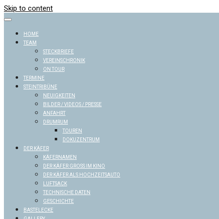
Skip to content
HOME
TEAM
STECKBRIEFE
VEREINSCHRONIK
ON TOUR
TERMINE
STEINTRIBÜNE
NEUIGKEITEN
BILDER / VIDEOS / PRESSE
ANFAHRT
DRUMRUM
TOUREN
DOKUZENTRUM
DER KÄFER
KÄFERNAMEN
DER KÄFER GROSS IM KINO
DER KÄFER ALS HOCHZEITSAUTO
LUFTSACK
TECHNISCHE DATEN
GESCHICHTE
BASTELECKE
GALLERY