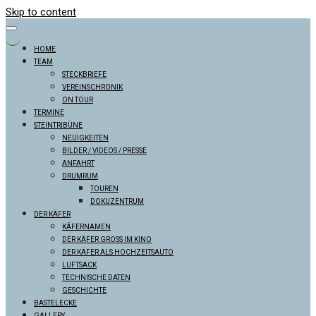
Skip to content
HOME
TEAM
STECKBRIEFE
VEREINSCHRONIK
ON TOUR
TERMINE
STEINTRIBÜNE
NEUIGKEITEN
BILDER / VIDEOS / PRESSE
ANFAHRT
DRUMRUM
TOUREN
DOKUZENTRUM
DER KÄFER
KÄFERNAMEN
DER KÄFER GROSS IM KINO
DER KÄFER ALS HOCHZEITSAUTO
LUFTSACK
TECHNISCHE DATEN
GESCHICHTE
BASTELECKE
GALLERY