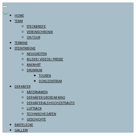
Skip
to
content
HOME
TEAM
STECKBRIEFE
VEREINSCHRONIK
ON TOUR
TERMINE
STEINTRIBÜNE
NEUIGKEITEN
BILDER / VIDEOS / PRESSE
ANFAHRT
DRUMRUM
TOUREN
DOKUZENTRUM
DER KÄFER
KÄFERNAMEN
DER KÄFER GROSS IM KINO
DER KÄFER ALS HOCHZEITSAUTO
LUFTSACK
TECHNISCHE DATEN
GESCHICHTE
BASTELECKE
GALLERY