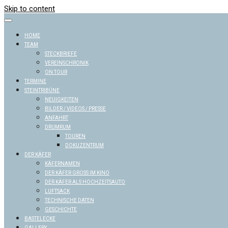
Skip to content
HOME
TEAM
STECKBRIEFE
VEREINSCHRONIK
ON TOUR
TERMINE
STEINTRIBÜNE
NEUIGKEITEN
BILDER / VIDEOS / PRESSE
ANFAHRT
DRUMRUM
TOUREN
DOKUZENTRUM
DER KÄFER
KÄFERNAMEN
DER KÄFER GROSS IM KINO
DER KÄFER ALS HOCHZEITSAUTO
LUFTSACK
TECHNISCHE DATEN
GESCHICHTE
BASTELECKE
GALLERY