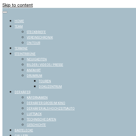
Skip to content
HOME
TEAM
STECKBRIEFE
VEREINSCHRONIK
ON TOUR
TERMINE
STEINTRIBÜNE
NEUIGKEITEN
BILDER / VIDEOS / PRESSE
ANFAHRT
DRUMRUM
TOUREN
DOKUZENTRUM
DER KÄFER
KÄFERNAMEN
DER KÄFER GROSS IM KINO
DER KÄFER ALS HOCHZEITSAUTO
LUFTSACK
TECHNISCHE DATEN
GESCHICHTE
BASTELECKE
GALLERY