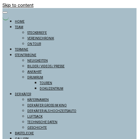
Skip to content
HOME
TEAM
STECKBRIEFE
VEREINSCHRONIK
ON TOUR
TERMINE
STEINTRIBÜNE
NEUIGKEITEN
BILDER / VIDEOS / PRESSE
ANFAHRT
DRUMRUM
TOUREN
DOKUZENTRUM
DER KÄFER
KÄFERNAMEN
DER KÄFER GROSS IM KINO
DER KÄFER ALS HOCHZEITSAUTO
LUFTSACK
TECHNISCHE DATEN
GESCHICHTE
BASTELECKE
GALLERY